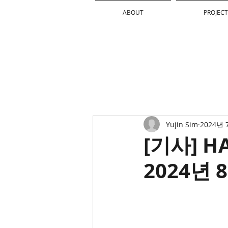
ABOUT
PROJECT
Yujin Sim
2024년 
[기사] H
2024년 