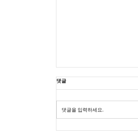
댓글
댓글을 입력하세요.
[기사] 건축가의 오브제 : 소우
주_2026년 3월 SBS 뉴스